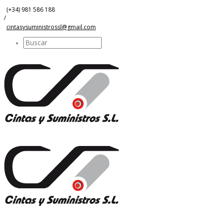
(+34) 981 586 188
/
cintasysuministrossl@gmail.com